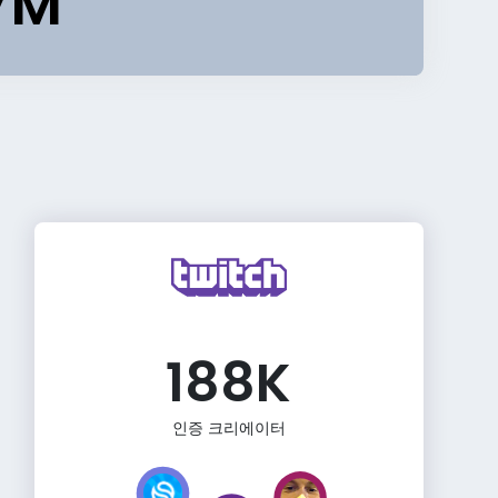
7M
188K
인증 크리에이터